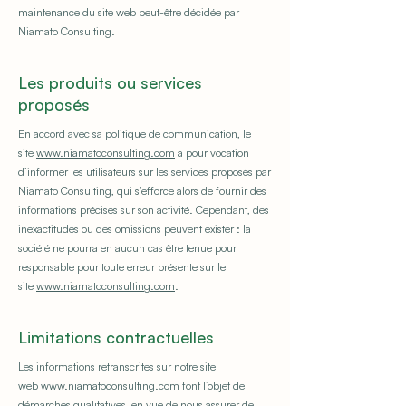
maintenance du site web peut-être décidée par
Niamato Consulting.
Les produits ou services
proposés
En accord avec sa politique de communication, le
site
www.niamatoconsulting.com
a pour vocation
d’informer les utilisateurs sur les services proposés par
Niamato Consulting, qui s’efforce alors de fournir des
informations précises sur son activité. Cependant, des
inexactitudes ou des omissions peuvent exister : la
société ne pourra en aucun cas être tenue pour
responsable pour toute erreur présente sur le
site
www.niamatoconsulting.com
.
Limitations contractuelles
Les informations retranscrites sur notre site
web
www.niamatoconsulting.com
font l’objet de
démarches qualitatives, en vue de nous assurer de