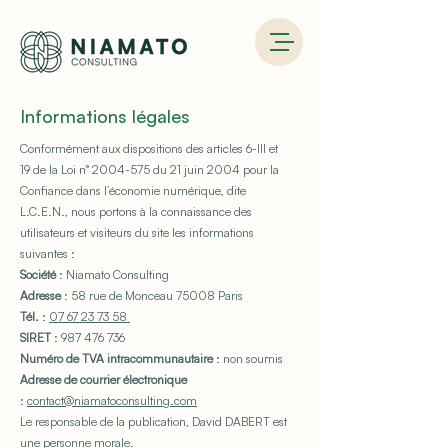
Informations légales
Conformément aux dispositions des articles 6-III et
19 de la Loi n°
2004-575
du 21 juin 2004 pour la
Confiance dans l’économie numérique, dite
L.C.E.N., nous portons à la connaissance des
utilisateurs et visiteurs du site les informations
suivantes :
Société
: Niamato Consulting
Adresse
: 58 rue de Monceau 75008 Paris
Tél.
:
07 67 23 73 58
SIRET
:
987 476 736
Numéro de TVA intracommunautaire
: non soumis
Adresse de courrier électronique
:
contact@niamatoconsulting.com
Le responsable de la publication, David DABERT est
une personne morale.